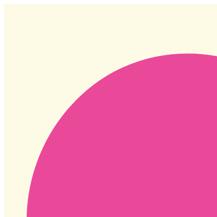
Ir
al
contenido