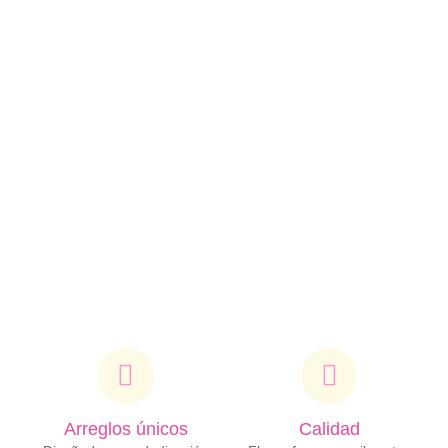
Lilis
Gerberas
San
Tulipanes
Valentín
Arreglos únicos
Calidad