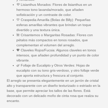
💜
Lisianthus Morados:
Flores de lisianthus en un
hermoso tono lavanda/morado, que añaden
sofisticación y un contraste de color.
💛
Craspedia Amarilla (Bolas de Billy):
Pequeñas
esferas amarillas vibrantes que brindan un toque
divertido y una textura única.
🌺
Crisantemos o Margaritas Rosadas:
Flores con
pétalos más compactos en tonos rosados, que
complementan el volumen del arreglo.
💖
Claveles Rojos/Fucsia:
Algunos claveles en tonos
intensos, que añaden profundidad y un punto de color
vibrante.
🌿
Follaje de Eucalipto y Otros Verdes:
Hojas de
eucalipto con su tono gris-verdoso, y otro follaje verde
que aporta estructura y frescura al conjunto.
El arreglo se presenta elegantemente en un
jarrón de cristal
alto y transparente
con un diseño texturizado o estriado en la
base, que permite apreciar los tallos de las flores. Está
decorado con un delicado moño de cinta rosa que realza su
encanto.